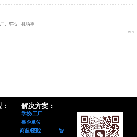
厂、车站、机场等
넶
5
型： 解决方案：
柜 学校/工厂
电柜 事企单位
存柜 商超/医院
智