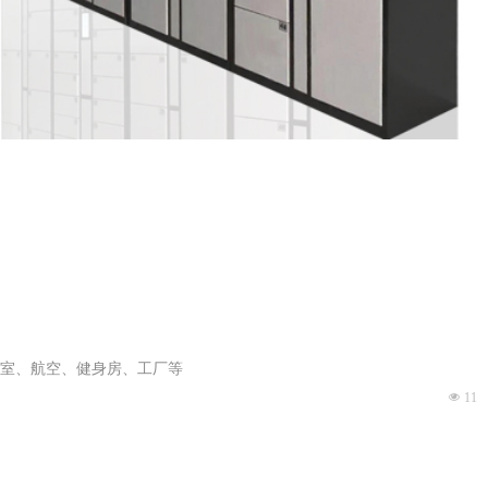
室、航空、健身房、工厂等
넶
11