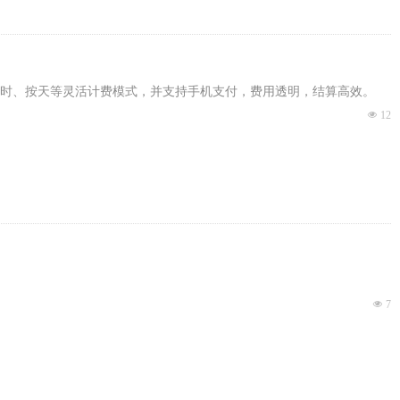
时、按天等灵活计费模式，并支持手机支付，费用透明，结算高效。
넶
12
넶
7