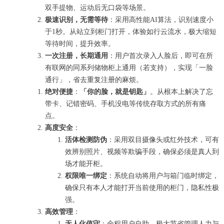
双手提物、运动后无口袋等场景。
极速识别，无需等待
：采用高性能AI算法，识别速度小
于1秒。从站立到柜门打开，体验如行云流水，极大缩短
等待时间，提升效率。
一次注册，长期通用
：用户首次录入人脸后，即可在所
有联网的同系列储物柜上通用（若支持），实现「一脸
通行」，省去重复注册的麻烦。
绝对便捷
：
「你的脸，就是钥匙」
。从根本上解决了忘
带卡、记错密码、手机没电等传统存取方式的所有痛
点。
高度安全
：
活体检测防伪
：采用双目摄像头或红外技术，可有
效辨别照片、视频等欺骗手段，确保必须是真人到
场才能开柜。
权限唯一绑定
：系统自动将用户与箱门临时绑定，
确保只有本人才能打开当前使用的柜门，隐私性极
强。
高效管理
：
无人化值守
：全程用户自助，极大节省管理人力与