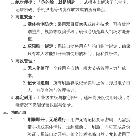
绝对便捷
：
「你的脸，就是钥匙」
。从根本上解决了忘带卡、
记错密码、手机没电等传统存取方式的所有痛点。
高度安全
：
活体检测防伪
：采用双目摄像头或红外技术，可有效辨
别照片、视频等欺骗手段，确保必须是真人到场才能开
柜。
权限唯一绑定
：系统自动将用户与箱门临时绑定，确保
只有本人才能打开当前使用的柜门，隐私性极强。
高效管理
：
无人化值守
：全程用户自助，极大节省管理人力与成
本。
记录可追溯
：所有刷脸存取记录实时上传，形成电子日
志，方便查询与管理审计。
稳定耐用
：工业级主板与核心部件，适应高强度使用环境，断
电情况下仍能保留数据与记录。
三、 功能介绍
刷脸即开，无感通行
：用户无需记忆复杂密码、无需携
带手机或实体卡片。走到柜前，「刷脸」即可完成身份
验证，系统自动开柜。整个过程流畅自然，尤其适用于