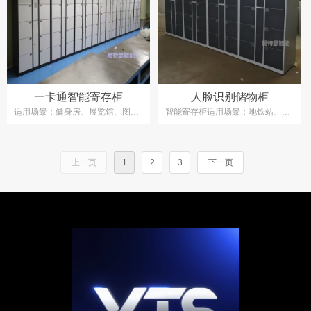
一卡通智能寄存柜
人脸识别储物柜
适用场景：健身房、展览馆、图书
智能寄存柜适用场景：地铁站、超
馆、大型企业、工厂、车站、机场
市、商场、主题乐园、健身房、展
等
览馆、图书馆、大型企业、工厂、
车站、机场等
上一页
1
2
3
下一页