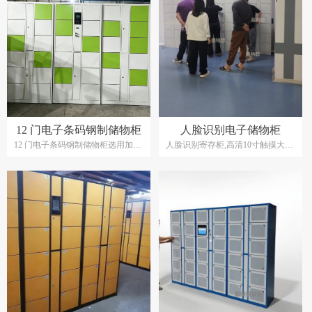
12 门电子条码钢制储物柜
人脸识别电子储物柜
12 门电子条码钢制储物柜选用加厚
人脸识别寄存柜,高清10寸触摸大屏
优质冷轧钢板精工制作，表面静电
人脸识别柜,采用动态双目人脸识摄
喷涂工艺，防腐耐磨，长久使用不
像头,全天候可正常使用,带补光灯及
易褪色。柜体分为 12 个独立储物
识别灯光提示功能,最新生物识别技
格，搭配防撬电磁锁，保障存放物
术，带活体真人检测可见光人脸识
品安全。设备搭载智能条码存取系
别技术，识别速度快，识别准确率
统，存件自动出票，扫码即可开
高。支持本地管理和联网远程控
箱，操作简单便捷。
制，可对接企业门禁系统，OA人事
柜门支持 10 种色彩选择，包含白
系统，通过门禁系统或人事系统统
色、橙色、深紫、墨绿、浅蓝、黄
一权限管理，，人脸识别寄存柜,人
色、红色、酒红、浅黄色、浅绿，
脸识别存包柜,人脸识别储物柜等大
可自由搭配拼色，满足不同场地装
量应于学校,企业办公,市政单位.
修风格需求。系统全程记录存取数
据，后台可追溯操作记录，具备一
键清柜、故障提醒功能。柜体布局
紧凑，摆放灵活，适配商场、景
区、政务大厅、游泳馆、车站等场
所。设备配备应急机械钥匙，应对