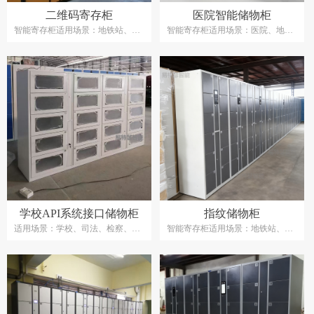
突发断电情况。整机运行稳定，维
二维码寄存柜
医院智能储物柜
护轻松，无需专人看管，是公共场
合临时寄存高性价比智能存储方
智能寄存柜适用场景：地铁站、超
智能寄存柜适用场景：医院、地铁
案。
市、商场、主题乐园、健身房、展
站、超市、商场、主题乐园、健身
览馆、图书馆、大型企业、工厂、
房、展览馆、图书馆、大型企业、
车站、机场等
工厂、车站、机场等
学校API系统接口储物柜
指纹储物柜
适用场景：学校、司法、检察、法
智能寄存柜适用场景：地铁站、超
院、监狱、武警、部队、银行、企
市、商场、主题乐园、健身房、展
事业单位、等
览馆、图书馆、大型企业、工厂、
车站、机场等