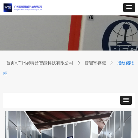
首页=广州易特瑟智能科技有限公司
ꄲ
智能寄存柜
ꄲ
指纹储物
柜