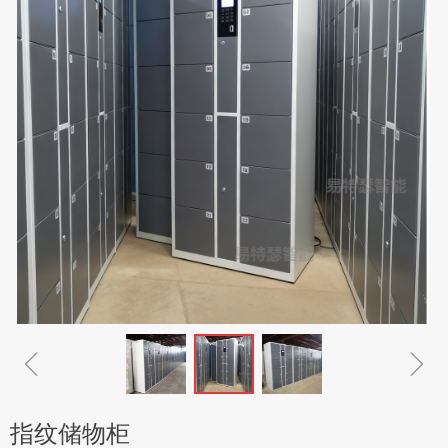
ꁆ
ꁇ
指纹储物柜