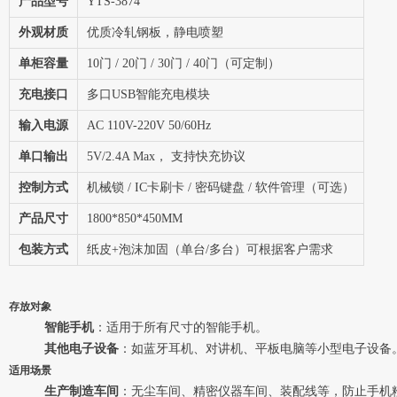
产品型号
YTS-3874
外观材质
优质冷轧钢板，静电喷塑
单柜容量
10门 / 20门 / 30门 / 40门（可定制）
充电接口
多口USB智能充电模块
输入电源
AC 110V-220V 50/60Hz
单口输出
5V/2.4A Max， 支持快充协议
控制方式
机械锁 / IC卡刷卡 / 密码键盘 / 软件管理（可选）
产品尺寸
1800*850*450MM
包装方式
纸皮+泡沫加固（单台/多台）可根据客户需求
存放对象
智能手机
：适用于所有尺寸的智能手机。
其他电子设备
：如蓝牙耳机、对讲机、平板电脑等小型电子设备
适用场景
生产制造车间
：无尘车间、精密仪器车间、装配线等，防止手机