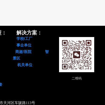
型： 解决方案：
柜 学校/工厂
电柜 事企单位
存柜 商超/医院
智
物柜 景区
件柜 机关单位
二维码
接
市天河区车陂路113号